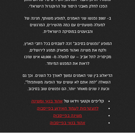
הפכו לחלק מאבני היסוד של הרוקנרול הישראלי.
ב- 2007 נפגשו שני האמנים ,למופע משותף, חגיגה של
למעלה משעתיים עם כמה מהשירים, המרגשים
והבועטים במוסיקה הישראלית.
המופע "נפגשים בסיבוב" זכה לשבחים בכל רחבי הארץ,
ולקח את משינה ואהוד מפארק תמנע לירושלים,
מקיסריה לתל אביב – עם למעלה מ- 40,000 איש שזכו
לראות את המפגש המיוחד.
הדיאלוג בין שני האמנים נמשך לאורך כל השנים. וכך גם
השאלה "למה אתם לא עושים עוד הופעה משותפת?",
וכעת 7 שנים מאוחר יותר, הם נפגשים שוב בסיבוב.
קליפים וקטעי וידאו של
אהוד בנאי ומשינה
להצטרפות לעמוד האירוע בפייסבוק
משינה בפייסבוק
אהוד בנאי בפייסבוק